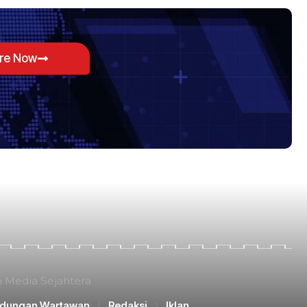
ore Now
n Media Sejahtera
ndungan Wartawan
Redaksi
Iklan