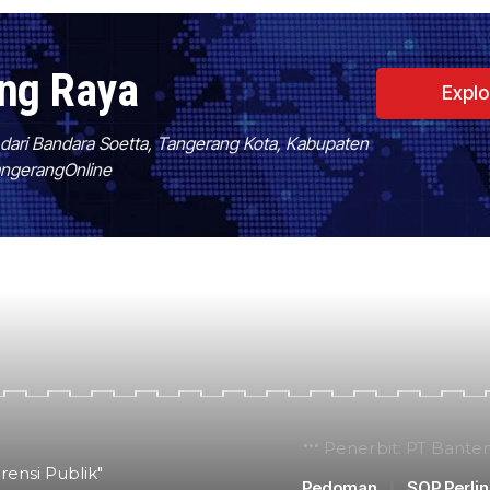
ang Raya
Expl
f dari Bandara Soetta, Tangerang Kota, Kabupaten
TangerangOnline
Penerbit: PT Bante
rensi Publik"
Pedoman
SOP Perli