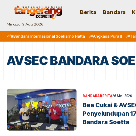
Berita
Bandara
K
Minggu, 9 Agu 2026
#Bandara Internasional Soekarno Hatta
#Angkasa Pura II
#Ta
AVSEC BANDARA SO
BANDARA
BERITA
26 Mei, 2026
Bea Cukai & AVSE
Penyelundupan 17
Bandara Soetta