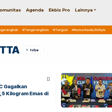
omunitas
Agenda
Ekbis Pro
Lainnya
ngerangKab
#TangerangKota
#Tangsel
#Komunitas&LifeStyle
ETTA
C Gagalkan
,5 Kilogram Emas di