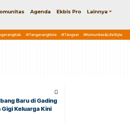
omunitas
Agenda
Ekbis Pro
Lainnya
ngerangKab
#TangerangKota
#Tangsel
#Komunitas&LifeStyle
ang Baru di Gading
Gigi Keluarga Kini