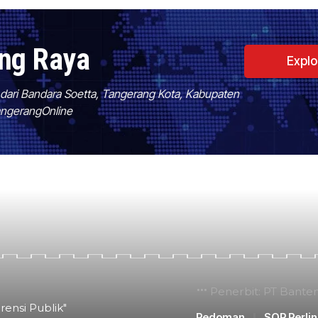
ang Raya
Expl
f dari Bandara Soetta, Tangerang Kota, Kabupaten
TangerangOnline
Penerbit: PT Bante
rensi Publik"
Pedoman
SOP Perli