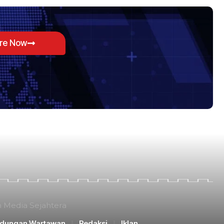
ore Now
n Media Sejahtera
ndungan Wartawan
Redaksi
Iklan