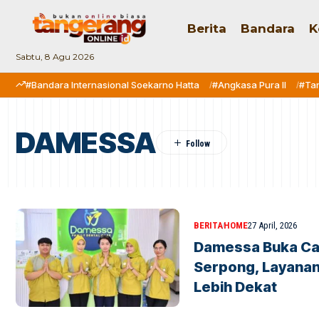
Berita
Bandara
K
Sabtu, 8 Agu 2026
#Bandara Internasional Soekarno Hatta
#Angkasa Pura II
#Ta
DAMESSA
BERITA
HOME
27 April, 2026
Damessa Buka Cab
Serpong, Layanan 
Lebih Dekat