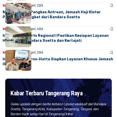
BANDARA
BERITA
22 April, 2026
Makkah Route Pangkas Antrean, Jemaah Haji Kloter
Pertama Berangkat dari Bandara Soetta
BANDARA
BERITA
21 April, 2026
Injourney Airports Regional I Pastikan Kesiapan Layanan
Haji 2026 di Bandara Soetta dan Kertajati
BANDARA
BERITA
16 April, 2026
Imigrasi Soekarno-Hatta Siapkan Layanan Khusus Jemaah
Haji 2026
Kabar Terbaru Tangerang Raya
Selalu update dengan berita terbaru! Liputan eksklusif dari Bandara
Soetta, Tangerang Kota, Kabupaten Tangerang, Tangsel, dan
Banten hadir setiap hari di TangerangOnline