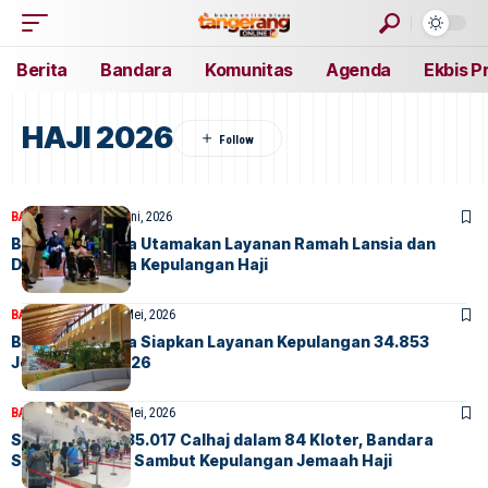
Berita
Bandara
Komunitas
Agenda
Ekbis P
HAJI 2026
BANDARA
BERITA
3 Juni, 2026
Bandara Soetta Utamakan Layanan Ramah Lansia dan
Disabilitas pada Kepulangan Haji
BANDARA
BERITA
31 Mei, 2026
Bandara Soetta Siapkan Layanan Kepulangan 34.853
Jemaah Haji 2026
BANDARA
BERITA
22 Mei, 2026
Sukses Layani 35.017 Calhaj dalam 84 Kloter, Bandara
Soetta Bersiap Sambut Kepulangan Jemaah Haji