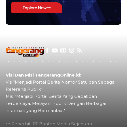
Explore Now
Visi Dan Misi TangerangOnline.id:
Visi "Menjadi Portal Berita Nomor Satu dan Sebagai
Referensi Publik"
Misi "Menjadi Portal Berita Yang Cepat dan
Terpercaya. Melayani Publik Dengan Berbagai
informasi yang Bermanfaat"
Penerbit: PT Banten Media Sejahtera