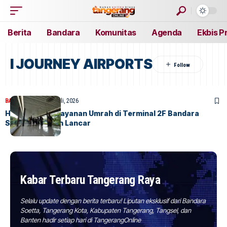
Berita
Bandara
Komunitas
Agenda
Ekbis P
I JOURNEY AIRPORTS
BANDARA
BERITA
2 Juli, 2026
Hari Pertama Layanan Umrah di Terminal 2F Bandara
Soetta Berjalan Lancar
Kabar Terbaru Tangerang Raya
Selalu update dengan berita terbaru! Liputan eksklusif dari Bandara
Soetta, Tangerang Kota, Kabupaten Tangerang, Tangsel, dan
Banten hadir setiap hari di TangerangOnline