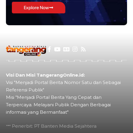
Explore Now
Visi Dan Misi TangerangOnline.id:
Visi "Menjadi Portal Berita Nomor Satu dan Sebagai
Referensi Publik"
Misi "Menjadi Portal Berita Yang Cepat dan
Terpercaya. Melayani Publik Dengan Berbagai
informasi yang Bermanfaat"
Penerbit: PT Banten Media Sejahtera