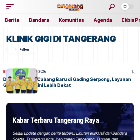
Berita
Bandara
Komunitas
Agenda
Ekbis P
KLINIK GIGI DI TANGERANG
BERITA
HOME
27 April, 2026
Damessa Buka Cabang Baru di Gading Serpong, Layanan
Gigi Keluarga Kini Lebih Dekat
Kabar Terbaru Tangerang Raya
Selalu update dengan berita terbaru! Liputan eksklusif dari Bandara
Soetta, Tangerang Kota, Kabupaten Tangerang, Tangsel, dan