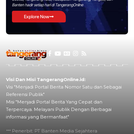
Banten hadir setiap hari di TangerangOnline
Explore Now
Visi Dan Misi TangerangOnline.id:
Visi "Menjadi Portal Berita Nomor Satu dan Sebagai
Referensi Publik"
Misi "Menjadi Portal Berita Yang Cepat dan
Terpercaya. Melayani Publik Dengan Berbagai
informasi yang Bermanfaat"
Penerbit: PT Banten Media Sejahtera