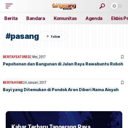
Berita
Bandara
Komunitas
Agenda
Ekbis P
#pasang
BERITA
FEATURED
2 Mei, 2017
Pepohonan dan Bangunan di Jalan Raya Rawabuntu Roboh
BERITA
HOME
24 Januari, 2017
Bayi yang Ditemukan di Pondok Aren Diberi Nama Aisyah
Kabar Terbaru Tangerang Raya