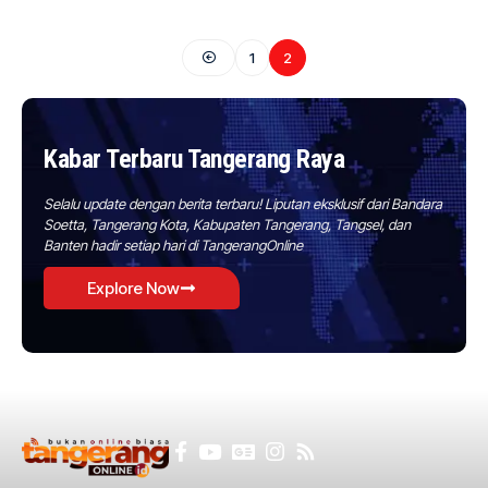
1
2
Kabar Terbaru Tangerang Raya
Selalu update dengan berita terbaru! Liputan eksklusif dari Bandara
Soetta, Tangerang Kota, Kabupaten Tangerang, Tangsel, dan
Banten hadir setiap hari di TangerangOnline
Explore Now