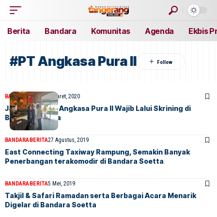
Berita
Bandara
Komunitas
Agenda
Ekbis P
#PT Angkasa Pura II
BANDARA
INDEX
16 Maret, 2020
Jajaran Direksi Angkasa Pura II Wajib Lalui Skrining di
Bandara Soetta
BANDARA
BERITA
27 Agustus, 2019
East Connecting Taxiway Rampung, Semakin Banyak
Penerbangan terakomodir di Bandara Soetta
BANDARA
BERITA
5 Mei, 2019
Takjil & Safari Ramadan serta Berbagai Acara Menarik
Digelar di Bandara Soetta