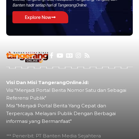
Banten hadir setiap hari di TangerangOnline
Explore Now
Visi Dan Misi TangerangOnline.id:
Visi "Menjadi Portal Berita Nomor Satu dan Sebagai
Referensi Publik"
Misi "Menjadi Portal Berita Yang Cepat dan
Terpercaya. Melayani Publik Dengan Berbagai
informasi yang Bermanfaat"
Penerbit: PT Banten Media Sejahtera