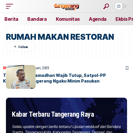
Berita
Bandara
Komunitas
Agenda
Ekbis P
RUMAH MAKAN RESTORAN
BERITA
HOME
26 Februari, 2025
THM di Bulan Ramadhan Wajib Tutup, Satpol-PP
Kabupaten Tangerang Ngaku Minim Pasukan
Kabar Terbaru Tangerang Raya
Selalu update dengan berita terbaru! Liputan eksklusif dari Bandara
Soetta, Tangerang Kota, Kabupaten Tangerang, Tangsel, dan