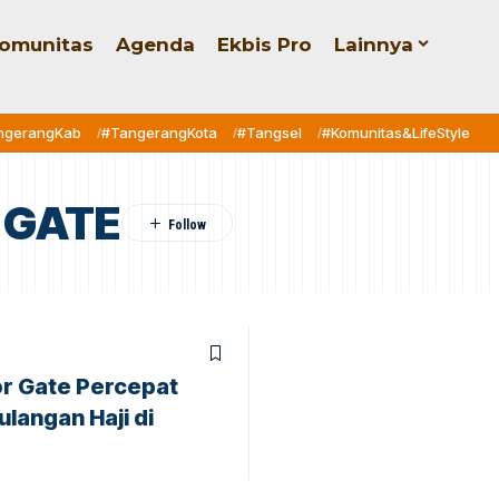
omunitas
Agenda
Ekbis Pro
Lainnya
ngerangKab
#TangerangKota
#Tangsel
#Komunitas&LifeStyle
 GATE
r Gate Percepat
langan Haji di