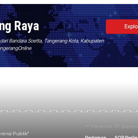
ang Raya
Expl
f dari Bandara Soetta, Tangerang Kota, Kabupaten
TangerangOnline
Penerbit: PT Bante
rensi Publik"
Pedoman
SOP Perli