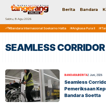
Berita
Bandara
K
Sabtu, 8 Agu 2026
#Bandara Internasional Soekarno Hatta
#Angkasa Pura II
#Ta
SEAMLESS CORRIDOR
BANDARA
BERITA
2 Juni, 2026
Seamless Corrido
Pemeriksaan Kepu
Bandara Soetta