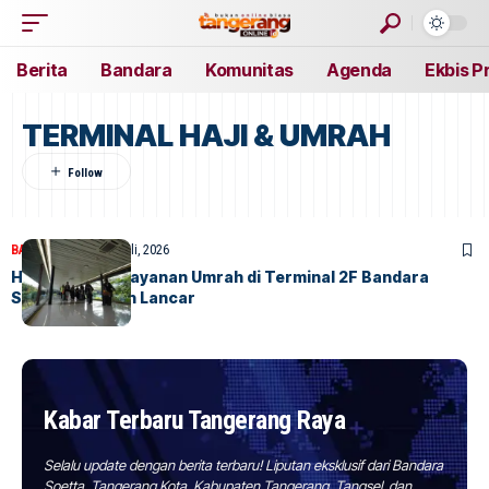
Berita
Bandara
Komunitas
Agenda
Ekbis P
TERMINAL HAJI & UMRAH
BANDARA
BERITA
2 Juli, 2026
Hari Pertama Layanan Umrah di Terminal 2F Bandara
Soetta Berjalan Lancar
Kabar Terbaru Tangerang Raya
Selalu update dengan berita terbaru! Liputan eksklusif dari Bandara
Soetta, Tangerang Kota, Kabupaten Tangerang, Tangsel, dan