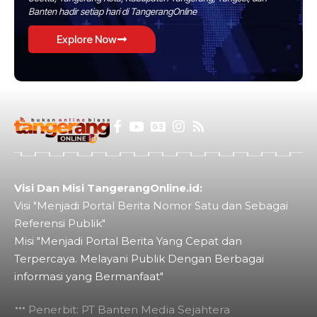
Banten hadir setiap hari di TangerangOnline
Explore Now
Visi Dan Misi TangerangOnline.id:
Visi "Menjadi Portal Berita Nomor Satu dan Sebagai
Referensi Publik"
Misi "Menjadi Portal Berita Yang Cepat dan
Terpercaya. Melayani Publik Dengan Berbagai
informasi yang Bermanfaat"
Penerbit: PT Banten Media Sejahtera