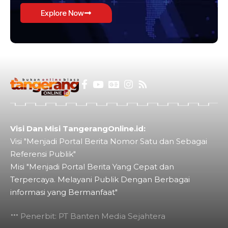
Explore Now
Visi Dan Misi TangerangOnline.id:
Visi "Menjadi Portal Berita Nomor Satu dan Sebagai
Referensi Publik"
Misi "Menjadi Portal Berita Yang Cepat dan
Terpercaya. Melayani Publik Dengan Berbagai
informasi yang Bermanfaat"
Penerbit: PT Banten Media Sejahtera