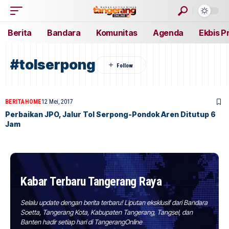
Berita
Bandara
Komunitas
Agenda
Ekbis P
#tolserpong
BERITA
HOME
12 Mei, 2017
Perbaikan JPO, Jalur Tol Serpong-Pondok Aren Ditutup 6
Jam
Kabar Terbaru Tangerang Raya
Selalu update dengan berita terbaru! Liputan eksklusif dari Bandara
Soetta, Tangerang Kota, Kabupaten Tangerang, Tangsel, dan
Banten hadir setiap hari di TangerangOnline