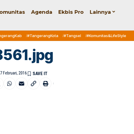
omunitas
Agenda
Ekbis Pro
Lainnya
ngerangKab
#TangerangKota
#Tangsel
#Komunitas&LifeStyle
8561.jpg
7 Februari, 2016