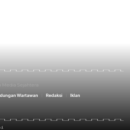
n Media Sejahtera
ndungan Wartawan
Redaksi
Iklan
d.