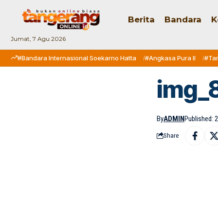
Berita
Bandara
K
Jumat, 7 Agu 2026
#Bandara Internasional Soekarno Hatta
#Angkasa Pura II
#Ta
img_
By
ADMIN
Published: 2
Share