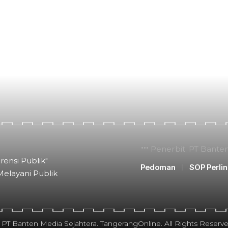
Penerbit: PT Bante
rensi Publik"
Pedoman
SOP Perli
Melayani Publik
 PT Banten Media Sejahtera. TangerangOnline. All Rights Reserve