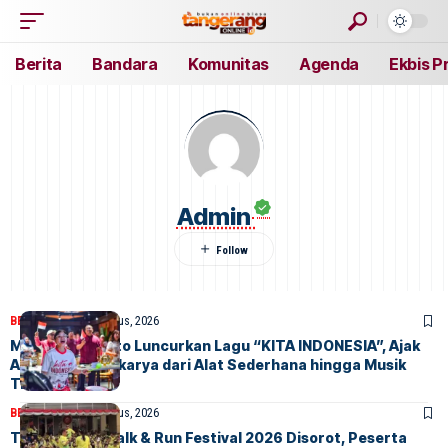
Berita
Bandara
Komunitas
Agenda
Ekbis P
Admin
BERITA
INDEX
2 Agustus, 2026
Marissa Sutanto Luncurkan Lagu “KITA INDONESIA”, Ajak
Anak Muda Berkarya dari Alat Sederhana hingga Musik
Tradisional
BERITA
INDEX
2 Agustus, 2026
Tangsel Fun Walk & Run Festival 2026 Disorot, Peserta