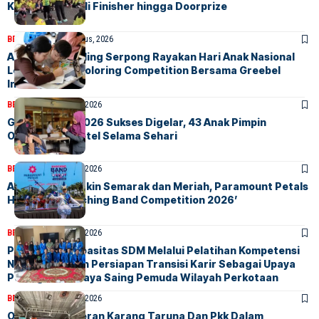
Keluhkan Medali Finisher hingga Doorprize
BERITA
INDEX
1 Agustus, 2026
Atria Hotel Gading Serpong Rayakan Hari Anak Nasional
Lewat Family Coloring Competition Bersama Greebel
Indonesia
BERITA
INDEX
31 Juli, 2026
GM For A Day 2026 Sukses Digelar, 43 Anak Pimpin
Operasional Hotel Selama Sehari
BERITA
INDEX
29 Juli, 2026
Akhir Pekan Makin Semarak dan Meriah, Paramount Petals
Hadirkan ‘Marching Band Competition 2026’
BERITA
INDEX
28 Juli, 2026
Penguatan Kapasitas SDM Melalui Pelatihan Kompetensi
Non-Teknis Dan Persiapan Transisi Karir Sebagai Upaya
Peningkatan Daya Saing Pemuda Wilayah Perkotaan
BERITA
INDEX
28 Juli, 2026
Optimalisasi Peran Karang Taruna Dan Pkk Dalam