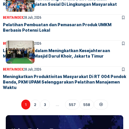
Revitalisasi Kegiatan Sosial Di Lingkungan Masyarakat
BERITA
INDEX
28 Juli, 2026
Pelatihan Pembuatan dan Pemasaran Produk UMKM
Berbasis Potensi Lokal
BERITA
INDEX
29 Juli, 2026
Langkah Nyata dalam Meningkatkan Kesejahteraan
Masyarakat Di Masjid Darul Khoir, Jakarta Timur
BERITA
INDEX
28 Juli, 2026
Meningkatkan Produktivitas Masyarakat Di RT 004 Pondok
Benda, PKM UPAM Selenggarakan Pelatihan Manajemen
Waktu
1
2
3
…
557
558