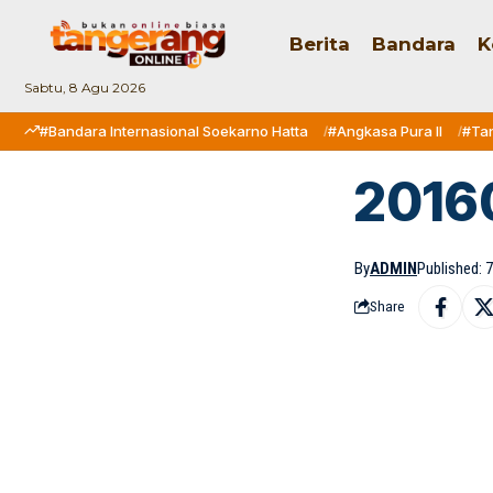
Berita
Bandara
K
Sabtu, 8 Agu 2026
#Bandara Internasional Soekarno Hatta
#Angkasa Pura II
#Ta
2016
By
ADMIN
Published: 
Share