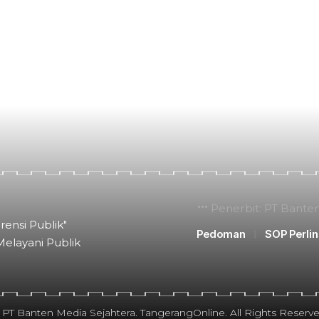
Penerbit: PT Bante
rensi Publik"
Pedoman
SOP Perli
Melayani Publik
 PT Banten Media Sejahtera. TangerangOnline. All Rights Reserve