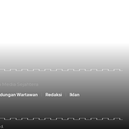
n Media Sejahtera
ndungan Wartawan
Redaksi
Iklan
d.