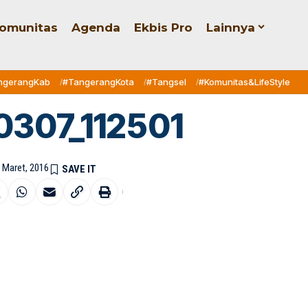
omunitas
Agenda
Ekbis Pro
Lainnya
ngerangKab
#TangerangKota
#Tangsel
#Komunitas&LifeStyle
0307_112501
7 Maret, 2016