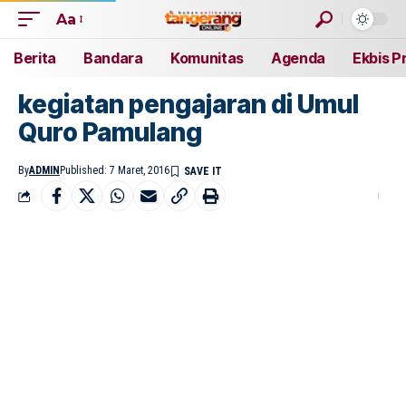
Aa
Berita
Bandara
Komunitas
Agenda
Ekbis P
kegiatan pengajaran di Umul
Quro Pamulang
By
ADMIN
Published: 7 Maret, 2016