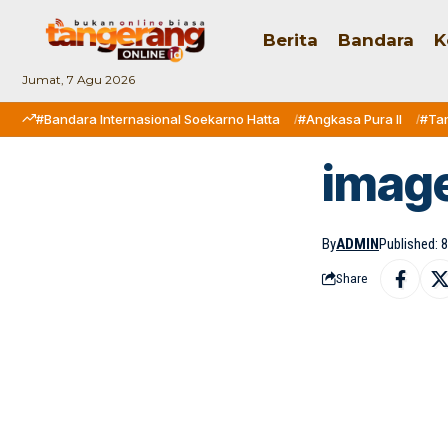
Berita
Bandara
K
Jumat, 7 Agu 2026
#Bandara Internasional Soekarno Hatta
#Angkasa Pura II
#Ta
imag
By
ADMIN
Published: 
Share