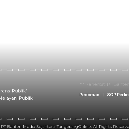
Penerbit: PT Bante
rensi Publik"
Pedoman
SOP Perli
Melayani Publik
 PT Banten Media Sejahtera. TangerangOnline. All Rights Reserve