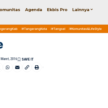
omunitas
Agenda
Ekbis Pro
Lainnya
ngerangKab
#TangerangKota
#Tangsel
#Komunitas&LifeStyle
e
8 Maret, 2016