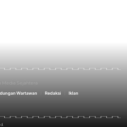
n Media Sejahtera
ndungan Wartawan
Redaksi
Iklan
d.