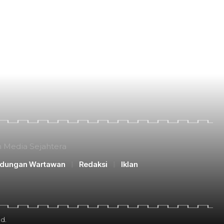
n Media Sejahtera
ndungan Wartawan
Redaksi
Iklan
d.