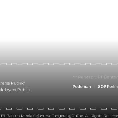
Penerbit: PT Bante
rensi Publik"
Pedoman
SOP Perli
Melayani Publik
 PT Banten Media Sejahtera. TangerangOnline. All Rights Reserve