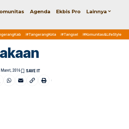
omunitas
Agenda
Ekbis Pro
Lainnya
ngerangKab
#TangerangKota
#Tangsel
#Komunitas&LifeStyle
lakaan
9 Maret, 2016