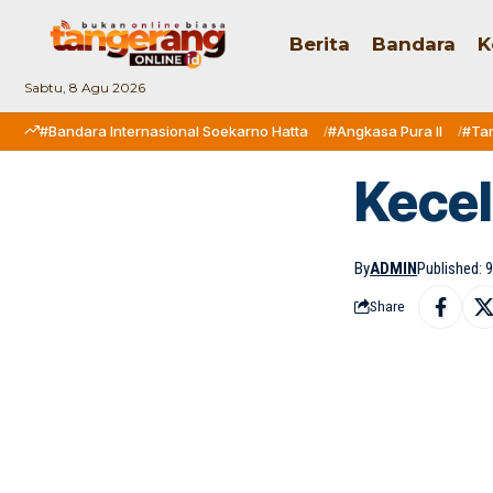
Berita
Bandara
K
Sabtu, 8 Agu 2026
#Bandara Internasional Soekarno Hatta
#Angkasa Pura II
#Ta
Kece
By
ADMIN
Published: 
Share