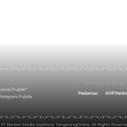
Penerbit: PT Bante
rensi Publik"
Pedoman
SOP Perli
Melayani Publik
 PT Banten Media Sejahtera. TangerangOnline. All Rights Reserve