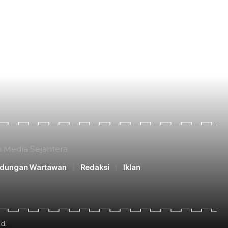
n Media Sejahtera
ndungan Wartawan
Redaksi
Iklan
d.