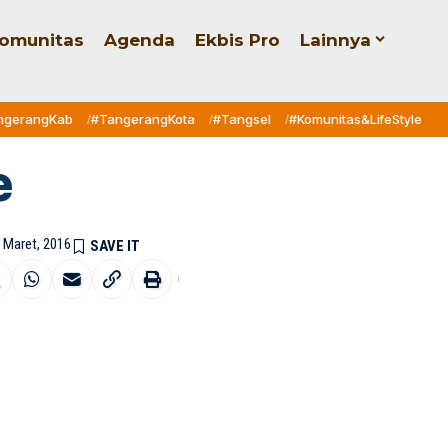
omunitas
Agenda
Ekbis Pro
Lainnya
ngerangKab
#TangerangKota
#Tangsel
#Komunitas&LifeStyle
e
9 Maret, 2016