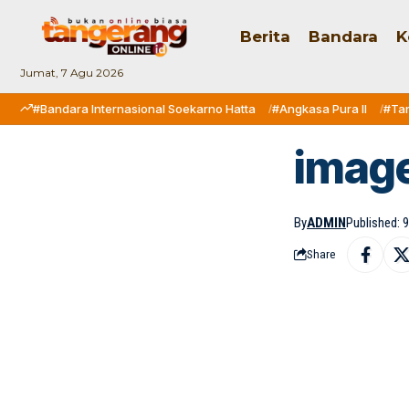
Berita
Bandara
K
Jumat, 7 Agu 2026
#Bandara Internasional Soekarno Hatta
#Angkasa Pura II
#Ta
imag
By
ADMIN
Published: 
Share