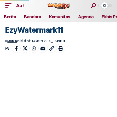
Aa
Berita
Bandara
Komunitas
Agenda
Ekbis P
EzyWatermark11
By
ADMIN
Published: 14 Maret, 2016