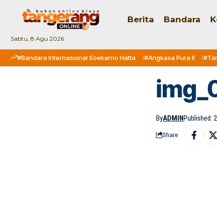
Berita
Bandara
K
Sabtu, 8 Agu 2026
#Bandara Internasional Soekarno Hatta
#Angkasa Pura II
#Ta
img_
By
ADMIN
Published: 
Share