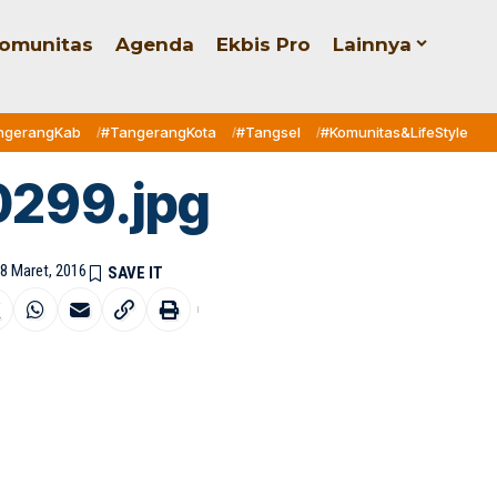
omunitas
Agenda
Ekbis Pro
Lainnya
ngerangKab
#TangerangKota
#Tangsel
#Komunitas&LifeStyle
0299.jpg
28 Maret, 2016