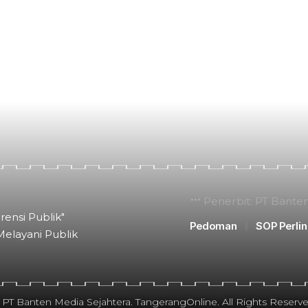
Penerbit: PT Bante
rensi Publik"
Pedoman
SOP Perli
Melayani Publik
 PT Banten Media Sejahtera. TangerangOnline. All Rights Reserve