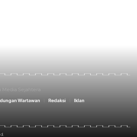
n Media Sejahtera
ndungan Wartawan
Redaksi
Iklan
d.