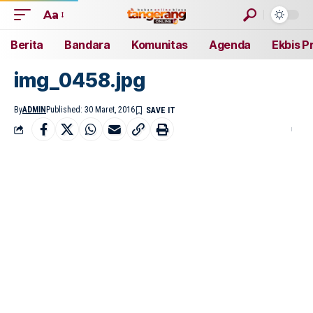
Aa
Berita
Bandara
Komunitas
Agenda
Ekbis P
img_0458.jpg
By
ADMIN
Published: 30 Maret, 2016