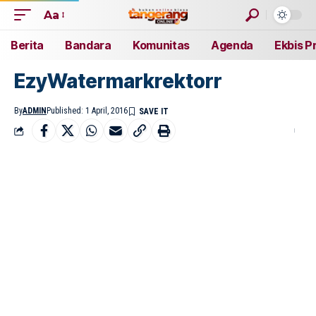
Aa
Berita
Bandara
Komunitas
Agenda
Ekbis P
EzyWatermarkrektorr
By
ADMIN
Published: 1 April, 2016