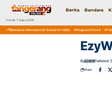
Berita
Bandara
K
Jumat, 7 Agu 2026
#Bandara Internasional Soekarno Hatta
#Angkasa Pura II
#Ta
EzyW
By
ADMIN
Published: 2
Share