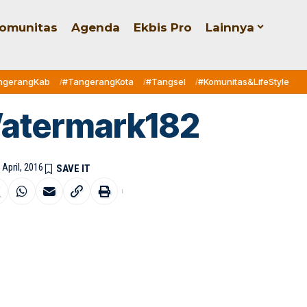
omunitas
Agenda
Ekbis Pro
Lainnya
ngerangKab
#TangerangKota
#Tangsel
#Komunitas&LifeStyle
atermark182
 April, 2016