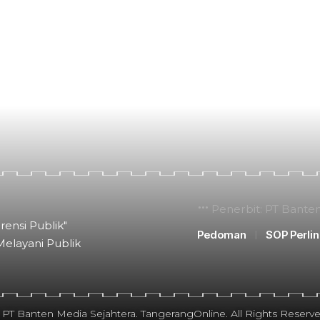
Penerbit: PT Bante
rensi Publik"
Pedoman
SOP Perli
Melayani Publik
 PT Banten Media Sejahtera. TangerangOnline. All Rights Reserve