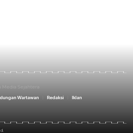
n Media Sejahtera
ndungan Wartawan
Redaksi
Iklan
d.