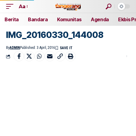
Aa
Berita
Bandara
Komunitas
Agenda
Ekbis P
IMG_20160330_144008
By
ADMIN
Published: 3 April, 2016