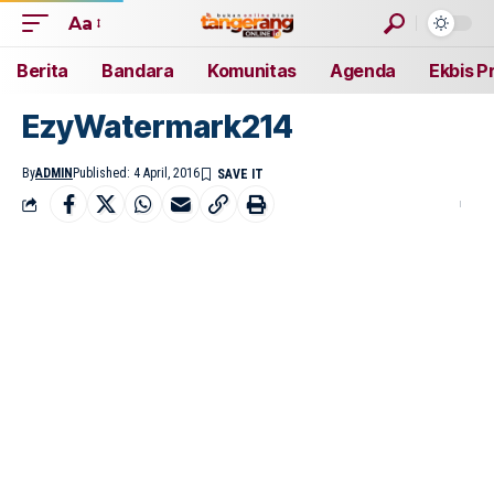
Aa
Berita
Bandara
Komunitas
Agenda
Ekbis P
EzyWatermark214
By
ADMIN
Published: 4 April, 2016