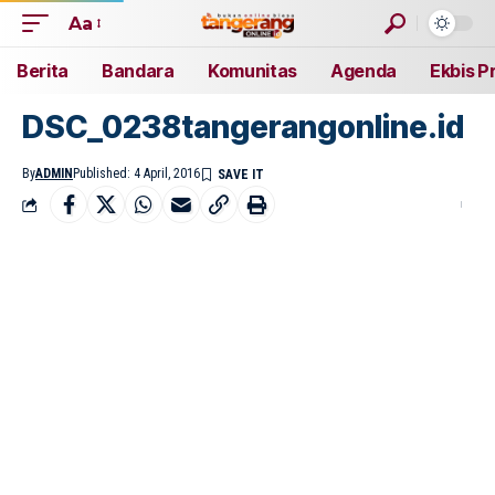
Aa
Berita
Bandara
Komunitas
Agenda
Ekbis P
DSC_0238tangerangonline.id
By
ADMIN
Published: 4 April, 2016