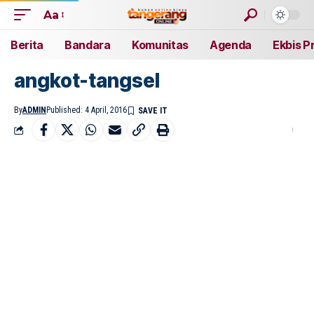
Aa
Berita
Bandara
Komunitas
Agenda
Ekbis P
angkot-tangsel
By
ADMIN
Published: 4 April, 2016