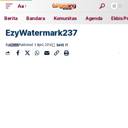
Aa
Berita
Bandara
Komunitas
Agenda
Ekbis P
EzyWatermark237
By
ADMIN
Published: 5 April, 2016