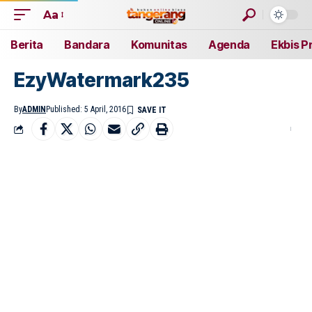
Aa
Berita
Bandara
Komunitas
Agenda
Ekbis P
EzyWatermark235
By
ADMIN
Published: 5 April, 2016