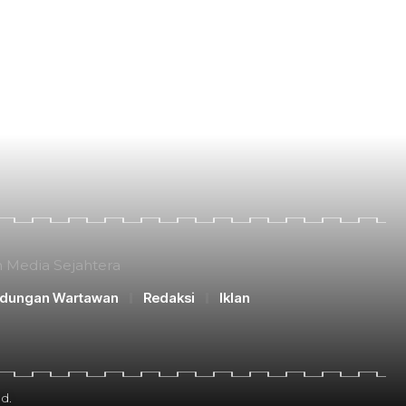
n Media Sejahtera
ndungan Wartawan
Redaksi
Iklan
d.