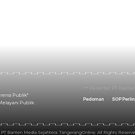
Penerbit: PT Bante
rensi Publik"
Pedoman
SOP Perli
Melayani Publik
 PT Banten Media Sejahtera. TangerangOnline. All Rights Reserve