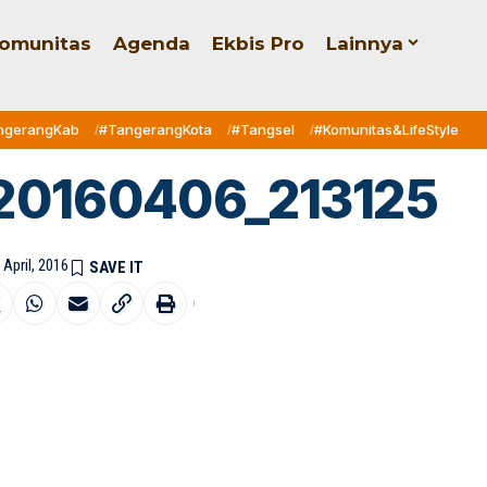
omunitas
Agenda
Ekbis Pro
Lainnya
ngerangKab
#TangerangKota
#Tangsel
#Komunitas&LifeStyle
20160406_213125
 April, 2016