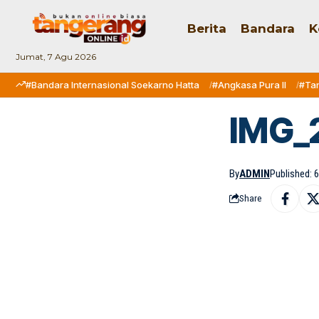
Berita
Bandara
K
Jumat, 7 Agu 2026
#Bandara Internasional Soekarno Hatta
#Angkasa Pura II
#Ta
IMG_
By
ADMIN
Published: 6
Share