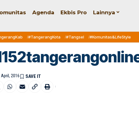
omunitas
Agenda
Ekbis Pro
Lainnya
ngerangKab
#TangerangKota
#Tangsel
#Komunitas&LifeStyle
152tangerangonline
 April, 2016