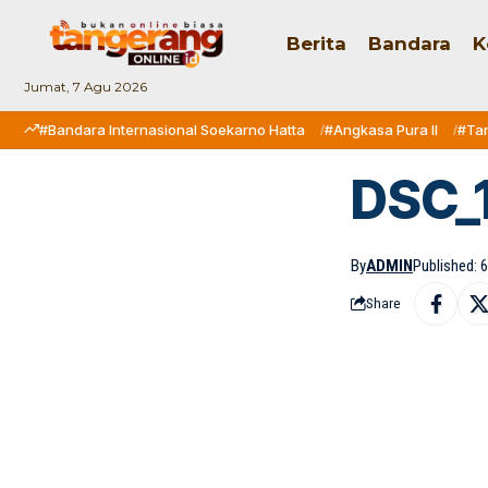
Berita
Bandara
K
Jumat, 7 Agu 2026
#Bandara Internasional Soekarno Hatta
#Angkasa Pura II
#Ta
DSC_1
By
ADMIN
Published: 6
Share