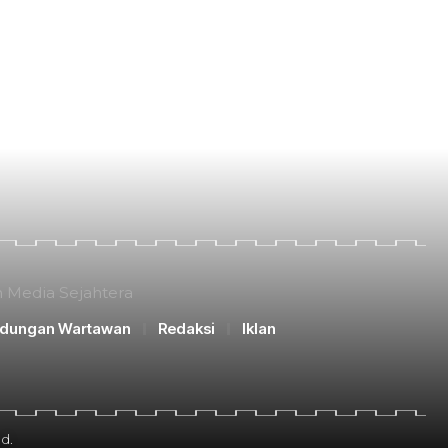
n Media Sejahtera
ndungan Wartawan
Redaksi
Iklan
d.