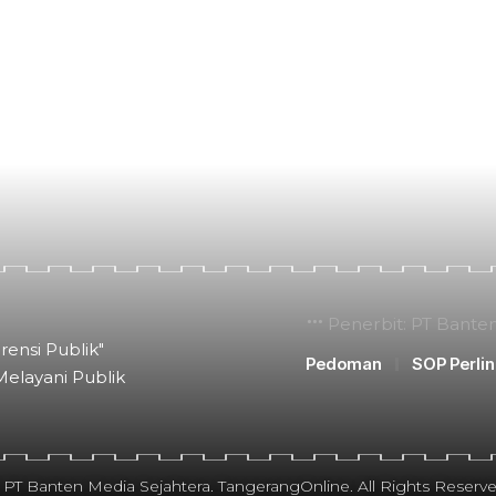
Penerbit: PT Bante
rensi Publik"
Pedoman
SOP Perli
Melayani Publik
 PT Banten Media Sejahtera. TangerangOnline. All Rights Reserve