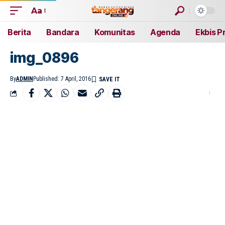
Aa
Berita
Bandara
Komunitas
Agenda
Ekbis P
img_0896
By
ADMIN
Published: 7 April, 2016