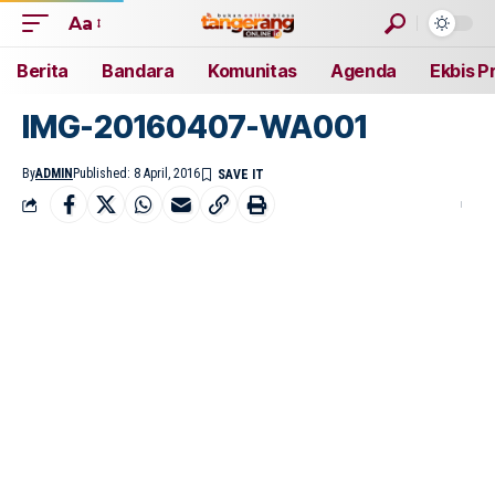
Aa
Berita
Bandara
Komunitas
Agenda
Ekbis P
IMG-20160407-WA001
By
ADMIN
Published: 8 April, 2016