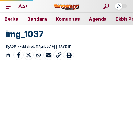
Aa
Berita
Bandara
Komunitas
Agenda
Ekbis P
img_1037
By
ADMIN
Published: 8 April, 2016