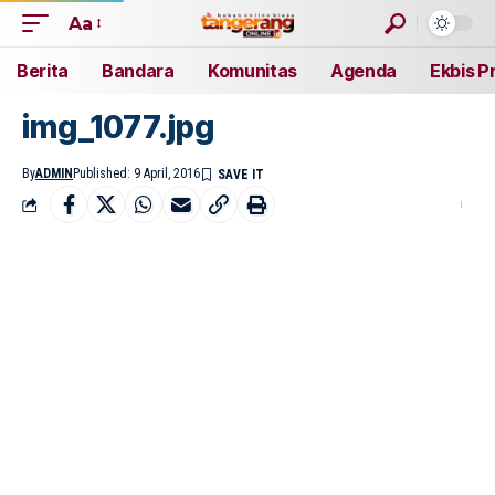
Aa
Berita
Bandara
Komunitas
Agenda
Ekbis P
img_1077.jpg
By
ADMIN
Published: 9 April, 2016