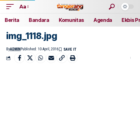
Aa
Berita
Bandara
Komunitas
Agenda
Ekbis P
img_1118.jpg
By
ADMIN
Published: 10 April, 2016