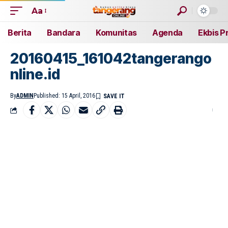
Aa
Berita
Bandara
Komunitas
Agenda
Ekbis P
20160415_161042tangerango
nline.id
By
ADMIN
Published: 15 April, 2016