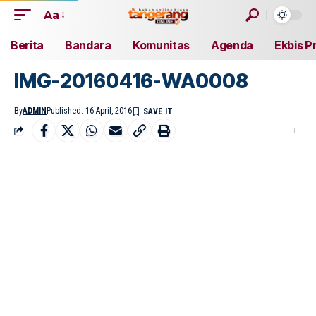
Aa
Berita
Bandara
Komunitas
Agenda
Ekbis P
IMG-20160416-WA0008
By
ADMIN
Published: 16 April, 2016