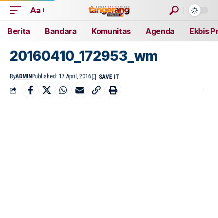
Aa
Berita
Bandara
Komunitas
Agenda
Ekbis P
20160410_172953_wm
By
ADMIN
Published: 17 April, 2016