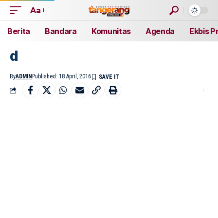
Aa
Berita
Bandara
Komunitas
Agenda
Ekbis P
d
By
ADMIN
Published: 18 April, 2016