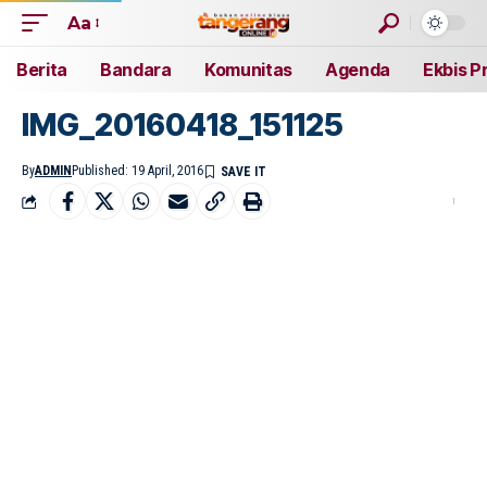
Aa
Berita
Bandara
Komunitas
Agenda
Ekbis P
IMG_20160418_151125
By
ADMIN
Published: 19 April, 2016