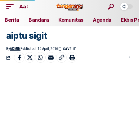
Aa
Berita
Bandara
Komunitas
Agenda
Ekbis P
aiptu sigit
By
ADMIN
Published: 19 April, 2016