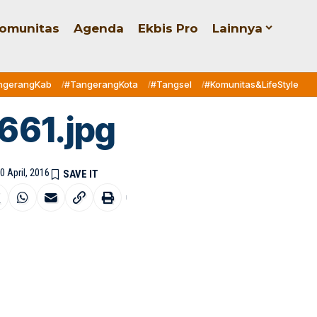
omunitas
Agenda
Ekbis Pro
Lainnya
ngerangKab
#TangerangKota
#Tangsel
#Komunitas&LifeStyle
661.jpg
0 April, 2016