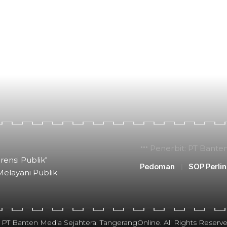
Penerbit: PT Bante
rensi Publik"
Pedoman
SOP Perli
Melayani Publik
 PT Banten Media Sejahtera. TangerangOnline. All Rights Reserve