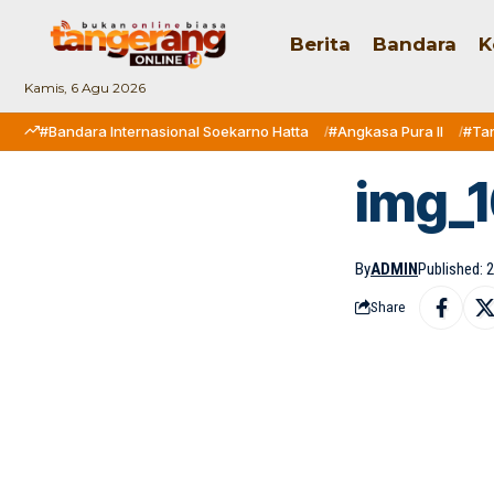
Berita
Bandara
K
Kamis, 6 Agu 2026
#Bandara Internasional Soekarno Hatta
#Angkasa Pura II
#Ta
img_1
By
ADMIN
Published: 2
Share