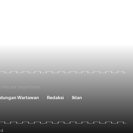
n Media Sejahtera
ndungan Wartawan
Redaksi
Iklan
d.