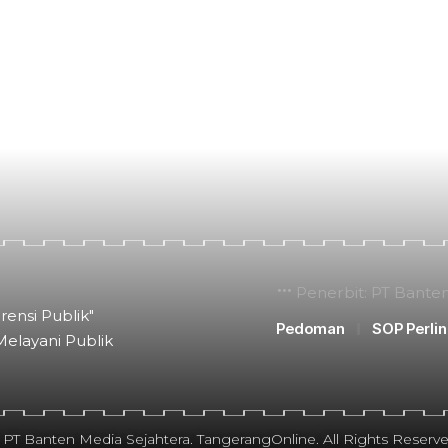
Penerbit: PT Bante
rensi Publik"
Pedoman
SOP Perli
Melayani Publik
 PT Banten Media Sejahtera. TangerangOnline. All Rights Reserve