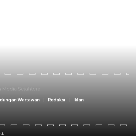
n Media Sejahtera
ndungan Wartawan
Redaksi
Iklan
d.