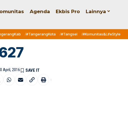
omunitas
Agenda
Ekbis Pro
Lainnya
ngerangKab
#TangerangKota
#Tangsel
#Komunitas&LifeStyle
1627
0 April, 2016