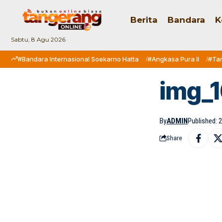
Berita
Bandara
K
Sabtu, 8 Agu 2026
#Bandara Internasional Soekarno Hatta
#Angkasa Pura II
#Ta
img_
By
ADMIN
Published: 2
Share