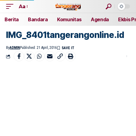
Aa
Berita
Bandara
Komunitas
Agenda
Ekbis P
IMG_8401tangerangonline.id
By
ADMIN
Published: 21 April, 2016