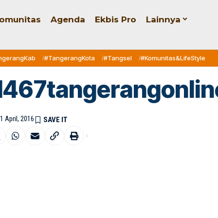
omunitas
Agenda
Ekbis Pro
Lainnya
ngerangKab
#TangerangKota
#Tangsel
#Komunitas&LifeStyle
467tangerangonlin
1 April, 2016