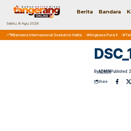
Berita
Bandara
K
Sabtu, 8 Agu 2026
#Bandara Internasional Soekarno Hatta
#Angkasa Pura II
#Ta
DSC_1
By
ADMIN
Published: 2
Share