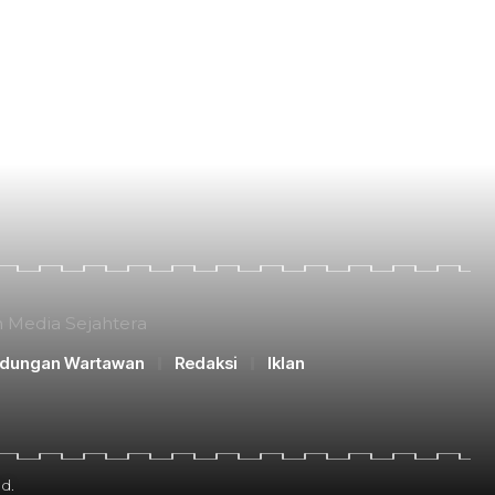
n Media Sejahtera
ndungan Wartawan
Redaksi
Iklan
d.