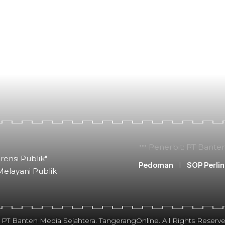
Penerbit: PT Bante
rensi Publik"
Pedoman
SOP Perli
Melayani Publik
 PT Banten Media Sejahtera. TangerangOnline. All Rights Reserve