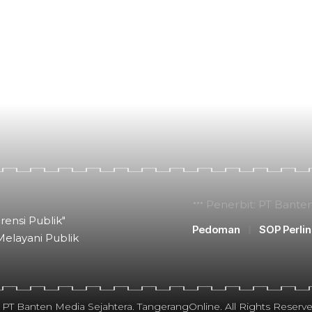
Penerbit: PT Bante
rensi Publik"
Pedoman
SOP Perli
Melayani Publik
 PT Banten Media Sejahtera. TangerangOnline. All Rights Reserve