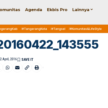
omunitas
Agenda
Ekbis Pro
Lainnya
ngerangKab
#TangerangKota
#Tangsel
#Komunitas&LifeStyle
20160422_143555
2 April, 2016