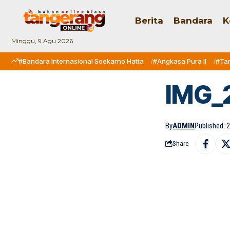
Berita
Bandara
K
Minggu, 9 Agu 2026
#Bandara Internasional Soekarno Hatta
#Angkasa Pura II
#Ta
IMG_
By
ADMIN
Published: 2
Share