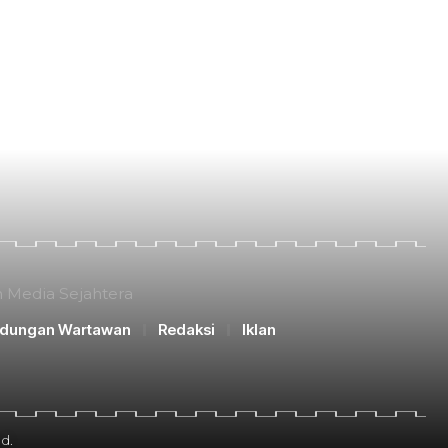
n Media Sejahtera
ndungan Wartawan
Redaksi
Iklan
d.