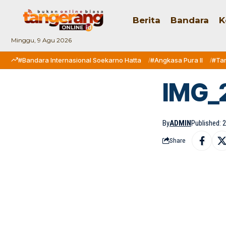
Berita
Bandara
K
Minggu, 9 Agu 2026
#Bandara Internasional Soekarno Hatta
#Angkasa Pura II
#Ta
IMG_
By
ADMIN
Published: 2
Share