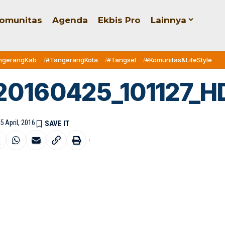
omunitas
Agenda
Ekbis Pro
Lainnya
ngerangKab
#TangerangKota
#Tangsel
#Komunitas&LifeStyle
20160425_101127_H
5 April, 2016