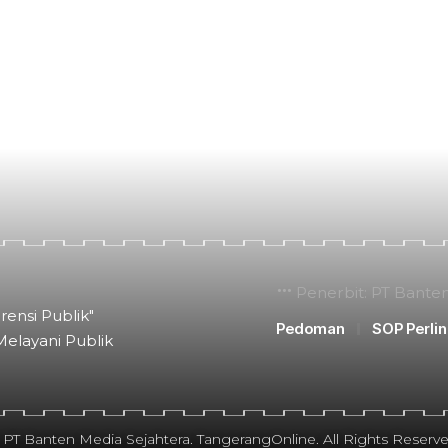
Penerbit: PT Bante
rensi Publik"
Pedoman
SOP Perli
Melayani Publik
 PT Banten Media Sejahtera. TangerangOnline. All Rights Reserve