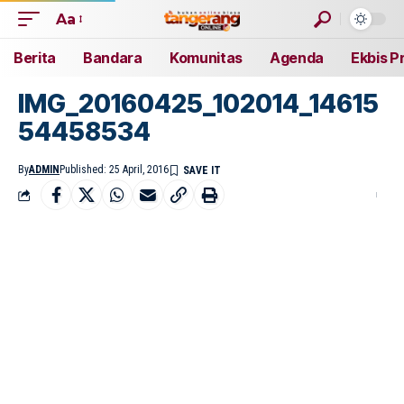
Aa
Berita
Bandara
Komunitas
Agenda
Ekbis P
IMG_20160425_102014_14615
54458534
By
ADMIN
Published: 25 April, 2016