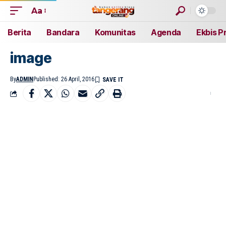
Aa
Berita
Bandara
Komunitas
Agenda
Ekbis P
image
By
ADMIN
Published: 26 April, 2016